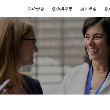
關於學會
活動與訊息
加入學會
會
活動
勵會員出席國
2026夏季電磁引領研討會
點
2026/08/10-08/14 @國立臺灣師
】
範大學 圖書館校區
21年研發半年
2026 IEEE International
Symposium on Radio-
Frequency Integration
Technology (RFIT 2026) 2026
8/24-26 Yehliu, New Taipei City
, Taiwan