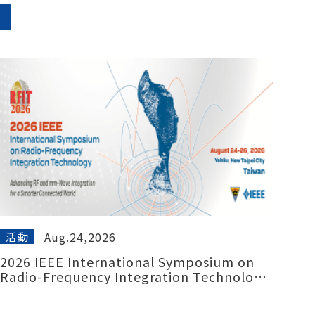
Aug.24,2026
活動
2026 IEEE International Symposium on
Radio-Frequency Integration Technology
(RFIT 2026) 2026 8/24-26 Yehliu, New
Taipei City , Taiwan