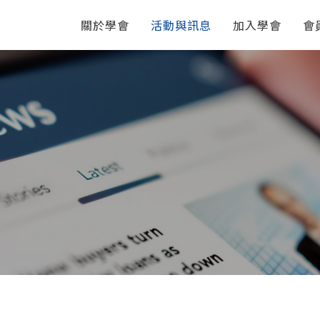
關於學會
活動與訊息
加入學會
會
活動
勵會員出席國
2026夏季電磁引領研討會
點
2026/08/10-08/14 @國立臺灣師
】
範大學 圖書館校區
21年研發半年
2026 IEEE International
Symposium on Radio-
Frequency Integration
Technology (RFIT 2026) 2026
8/24-26 Yehliu, New Taipei City
, Taiwan